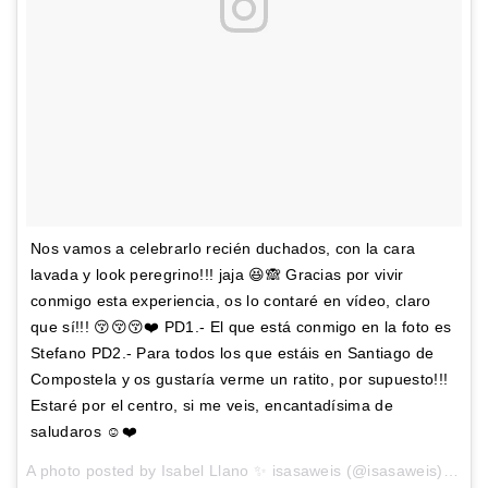
Nos vamos a celebrarlo recién duchados, con la cara
lavada y look peregrino!!! jaja 😆🙈 Gracias por vivir
conmigo esta experiencia, os lo contaré en vídeo, claro
que sí!!! 😚😚😚❤️ PD1.- El que está conmigo en la foto es
Stefano PD2.- Para todos los que estáis en Santiago de
Compostela y os gustaría verme un ratito, por supuesto!!!
Estaré por el centro, si me veis, encantadísima de
saludaros ☺️❤️
A photo posted by Isabel Llano ✨ isasaweis (@isasaweis) on
Au