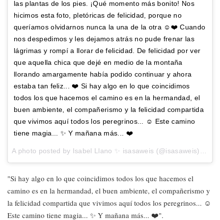
las plantas de los pies. ¡Qué momento más bonito! Nos
hicimos esta foto, pletóricas de felicidad, porque no
queríamos olvidarnos nunca la una de la otra ☺️❤️ Cuando
nos despedimos y les dejamos atrás no pude frenar las
lágrimas y rompí a llorar de felicidad. De felicidad por ver
que aquella chica que dejé en medio de la montaña
llorando amargamente había podido continuar y ahora
estaba tan feliz... ❤️ Si hay algo en lo que coincidimos
todos los que hacemos el camino es en la hermandad, el
buen ambiente, el compañerismo y la felicidad compartida
que vivimos aquí todos los peregrinos... ☺️ Este camino
tiene magia... ✨ Y mañana más... ❤️
A photo posted by Isabel Llano ✨ isasaweis (@isasaweis) on
Au
"Si hay algo en lo que coincidimos todos los que hacemos el
camino es en la hermandad, el buen ambiente, el compañerismo y
la felicidad compartida que vivimos aquí todos los peregrinos... ☺️
Este camino tiene magia... ✨ Y mañana más... ❤️".