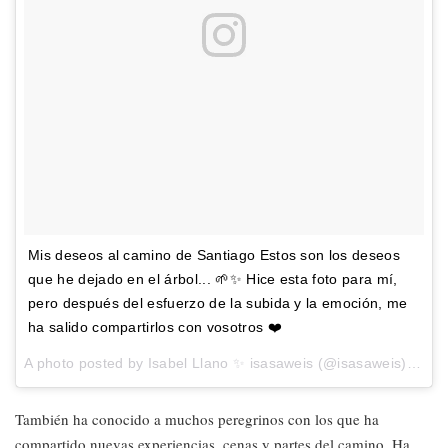
Mis deseos al camino de Santiago Estos son los deseos
que he dejado en el árbol... 🌱✨ Hice esta foto para mí,
pero después del esfuerzo de la subida y la emoción, me
ha salido compartirlos con vosotros ❤️
A photo posted by Isabel Llano ✨ isasaweis (@isasaweis) on
Au
También ha conocido a muchos peregrinos con los que ha
compartido nuevas experiencias, cenas y partes del camino. Ha