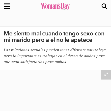
Me siento mal cuando tengo sexo con
mi marido pero a él no le apetece
Las relaciones sexuales pueden tener diferente naturaleza,
pero lo importante es trabajar en el deseo de ambos para
que sean satisfactorias para ambos.