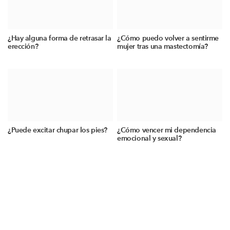
¿Hay alguna forma de retrasar la
¿Cómo puedo volver a sentirme
erección?
mujer tras una mastectomía?
¿Puede excitar chupar los pies?
¿Cómo vencer mi dependencia
emocional y sexual?