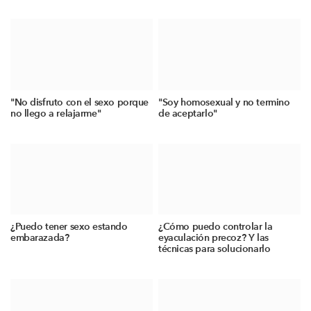
"No disfruto con el sexo porque
"Soy homosexual y no termino
no llego a relajarme"
de aceptarlo"
¿Puedo tener sexo estando
¿Cómo puedo controlar la
embarazada?
eyaculación precoz? Y las
técnicas para solucionarlo