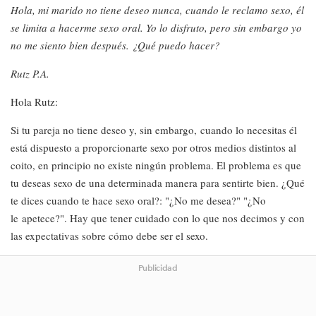
Hola, mi marido no tiene deseo nunca, cuando le reclamo sexo, él
se limita a hacerme sexo oral. Yo lo disfruto, pero sin embargo yo
no me siento bien después. ¿Qué puedo hacer?
Rutz P.A.
Hola Rutz:
Si tu pareja no tiene deseo y, sin embargo, cuando lo necesitas él
está dispuesto a proporcionarte sexo por otros medios distintos al
coito, en principio no existe ningún problema. El problema es que
tu deseas sexo de una determinada manera para sentirte bien. ¿Qué
te dices cuando te hace sexo oral?: "¿No me desea?" "¿No
le apetece?". Hay que tener cuidado con lo que nos decimos y con
las expectativas sobre cómo debe ser el sexo.
Publicidad