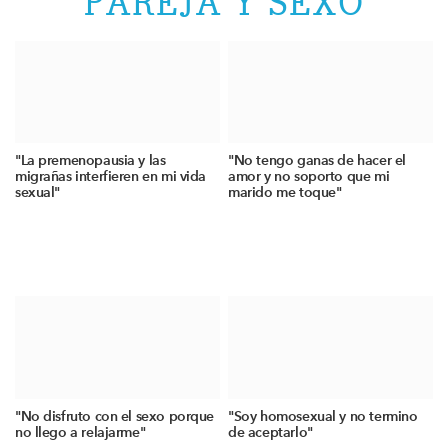
PAREJA Y SEXO
"La premenopausia y las
"No tengo ganas de hacer el
migrañas interfieren en mi vida
amor y no soporto que mi
sexual"
marido me toque"
"No disfruto con el sexo porque
"Soy homosexual y no termino
no llego a relajarme"
de aceptarlo"