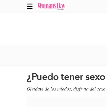
¿Puedo tener sex
Olvídate de los miedos, disfruta del sexo