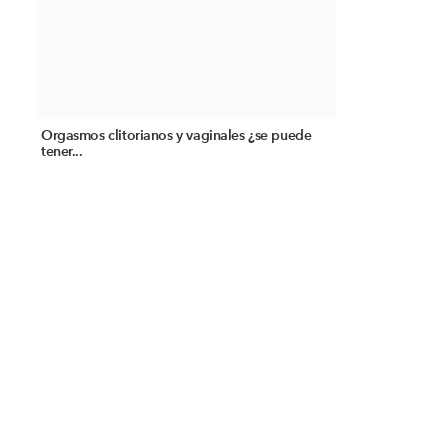
Orgasmos clitorianos y vaginales ¿se puede
tener...