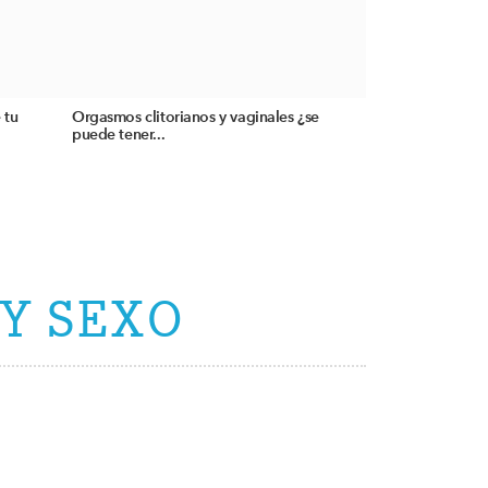
 tu
Orgasmos clitorianos y vaginales ¿se
puede tener...
Y SEXO