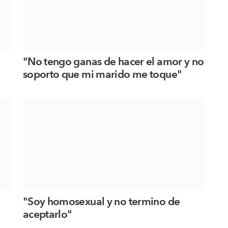
"No tengo ganas de hacer el amor y no
soporto que mi marido me toque"
"Soy homosexual y no termino de
aceptarlo"