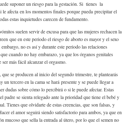
uede suponer un riesgo para la gestación. Si tienes la
i le afecta en los momentos finales porque pueda precipitar el
 todas estas inquietudes carecen de fundamento.
vómitos suelen servir de excusa para que las mujeres rechacen la
creen
que en este periodo el riesgo de aborto es mayor y el sexo
 embargo,
no es así y durante este periodo las relaciones
s que cuando no hay embarazo, ya que los órganos genitales
 ser más fácil alcanzar el orgasmo.
 que se producen al inicio del segundo trimestre, te plantearás
y un tercero en la cama se hará presente y se puede llegar a
ner dudas sobre cómo lo percibirá o si le puede afectar. Estas
 padre se sienta relegado ante la prioridad que tiene el bebé y
ual. Tienes que olvidarte de estas creencias, que son falsas, y
 Hacer el amor seguirá siendo satisfactorio para ambos, ya que en
ón mucoso que sella la entrada al útero, por lo que el semen no