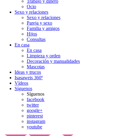
Trabajo y dinero
Ocio
Sexo y relaciones
Sexo y relaciones
Pareja y sexo
Familia y amigos
Hijos
Consultas
En casa
En casa
Limpieza y orden
Decoración y manualidades
Mascotas
Ideas y trucos
Isasaweis 360º
Vídeos
Síguenos
Síguenos
facebook
twitter
google+
pinterest
instagram
youtube