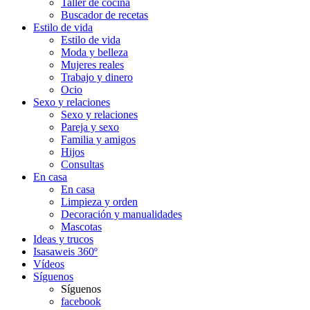
Taller de cocina
Buscador de recetas
Estilo de vida
Estilo de vida
Moda y belleza
Mujeres reales
Trabajo y dinero
Ocio
Sexo y relaciones
Sexo y relaciones
Pareja y sexo
Familia y amigos
Hijos
Consultas
En casa
En casa
Limpieza y orden
Decoración y manualidades
Mascotas
Ideas y trucos
Isasaweis 360º
Vídeos
Síguenos
Síguenos
facebook