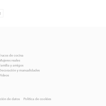
N
Trucos de cocina
Mujeres reales
Familia y amigos
Decoración y manualidades
Vídeos
ción de datos
Política de cookies