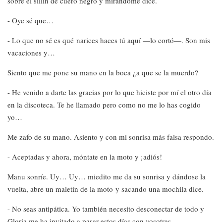
sobre el sillín de cuero negro y mirándome dice.
- Oye sé que…
- Lo que no sé es qué narices haces tú aquí —lo cortó—. Son mis
vacaciones y…
Siento que me pone su mano en la boca ¿a que se la muerdo?
- He venido a darte las gracias por lo que hiciste por mí el otro día
en la discoteca. Te he llamado pero como no me lo has cogido
yo…
Me zafo de su mano. Asiento y con mi sonrisa más falsa respondo.
- Aceptadas y ahora, móntate en la moto y ¡adiós!
Manu sonríe. Uy… Uy… miedito me da su sonrisa y dándose la
vuelta, abre un maletín de la moto y sacando una mochila dice.
- No seas antipática. Yo también necesito desconectar de todo y
Gloria me ha invitado a pasar estos días con vosotras.