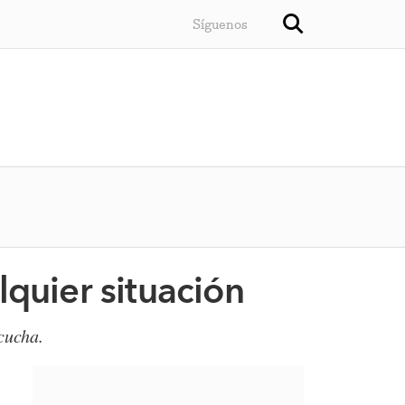
Síguenos
lquier situación
cucha.