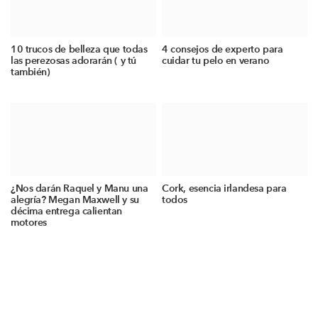
10 trucos de belleza que todas
4 consejos de experto para
las perezosas adorarán ( y tú
cuidar tu pelo en verano
también)
¿Nos darán Raquel y Manu una
Cork, esencia irlandesa para
alegría? Megan Maxwell y su
todos
décima entrega calientan
motores