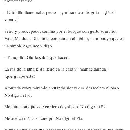
protestar insiste.
- El tobillo tiene mal aspecto —y mirando atrás grita— ¡Flash
vamos!
Serio y preocupado, camina por el bosque con gesto sombrío.
Vale. Me duele. Siento el corazón en el tobillo, pero intuyo que es
un simple esguince y digo.
- Tranquilo. Gloria sabrá que hacer.
La luz de la luna le da lleno en la cara y "mamacitalinda"
¡qué guapo está!
Atontada estoy mirándole cuando siento que desacelera el paso.
No digo ni Pío.
Me mira con ojitos de cordero degollado. No digo ni Pío.
Me acerca más a su cuerpo. No digo ni Pío.
Y finalmente posa sus labios sobre los míos y no digo ni Pío, pero