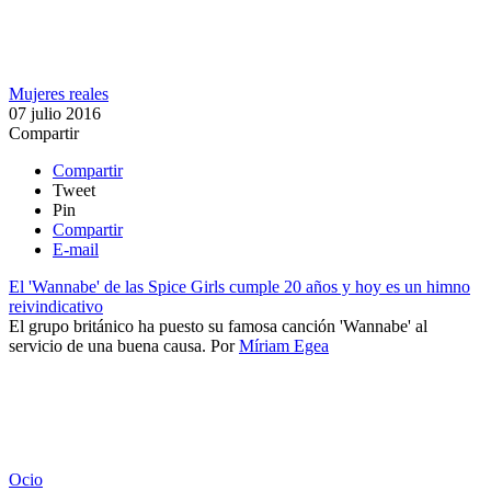
Mujeres reales
07 julio 2016
Compartir
Compartir
Tweet
Pin
Compartir
E-mail
El 'Wannabe' de las Spice Girls cumple 20 años y hoy es un himno
reivindicativo
​El grupo británico ha puesto su famosa canción 'Wannabe' al
servicio de una buena causa.
Por
Míriam Egea
Ocio