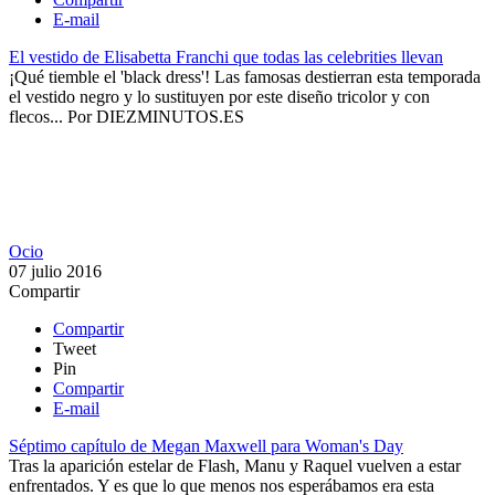
E-mail
El vestido de Elisabetta Franchi que todas las celebrities llevan
¡Qué tiemble el 'black dress'! Las famosas destierran esta temporada
el vestido negro y lo sustituyen por este diseño tricolor y con
flecos...
Por
DIEZMINUTOS.ES
Ocio
07 julio 2016
Compartir
Compartir
Tweet
Pin
Compartir
E-mail
Séptimo capítulo de Megan Maxwell para Woman's Day
Tras la aparición estelar de Flash, Manu y Raquel vuelven a estar
enfrentados. Y es que lo que menos nos esperábamos era esta