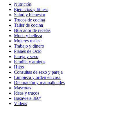
Nutrición
Ejercicios y fitness
Salud y bienestar
Trucos de cocina
Taller de cocina
Buscador de recetas
Moda y belleza
Mujeres reales
Trabajo y dinero
Planes de Ocio
Pareja y sexo
Familia y amigos
Hijos
Consultas de sexo y pareja
Limpieza y orden en casa
Decoración y manualidades
Mascotas
Ideas y trucos
Isasaweis 360º
Vídeos