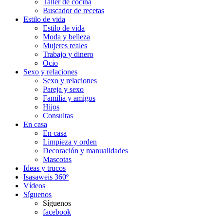
Taller de cocina
Buscador de recetas
Estilo de vida
Estilo de vida
Moda y belleza
Mujeres reales
Trabajo y dinero
Ocio
Sexo y relaciones
Sexo y relaciones
Pareja y sexo
Familia y amigos
Hijos
Consultas
En casa
En casa
Limpieza y orden
Decoración y manualidades
Mascotas
Ideas y trucos
Isasaweis 360º
Vídeos
Síguenos
Síguenos
facebook