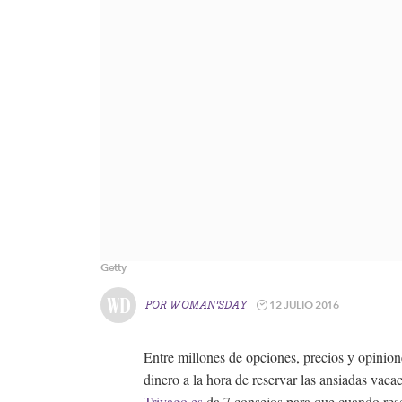
Getty
12 JULIO 2016
POR
WOMAN'SDAY
Entre millones de opciones, precios y opinione
dinero a la hora de reservar las ansiadas vac
Trivago.es
da 7 consejos para que cuando rese