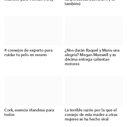
también)
4 consejos de experto para
¿Nos darán Raquel y Manu una
cuidar tu pelo en verano
alegría? Megan Maxwell y su
décima entrega calientan
motores
Cork, esencia irlandesa para
La terrible razón por la que el
todos
consejo de esta madre a otras
mujeres se ha hecho viral