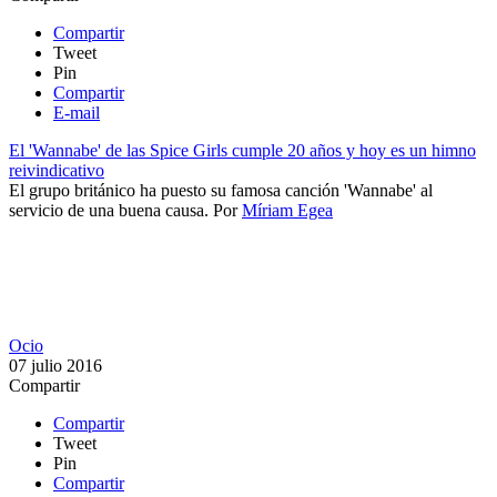
Compartir
Tweet
Pin
Compartir
E-mail
El 'Wannabe' de las Spice Girls cumple 20 años y hoy es un himno
reivindicativo
​El grupo británico ha puesto su famosa canción 'Wannabe' al
servicio de una buena causa.
Por
Míriam Egea
Ocio
07 julio 2016
Compartir
Compartir
Tweet
Pin
Compartir