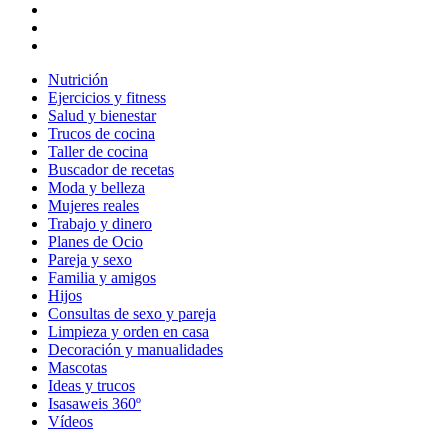
Nutrición
Ejercicios y fitness
Salud y bienestar
Trucos de cocina
Taller de cocina
Buscador de recetas
Moda y belleza
Mujeres reales
Trabajo y dinero
Planes de Ocio
Pareja y sexo
Familia y amigos
Hijos
Consultas de sexo y pareja
Limpieza y orden en casa
Decoración y manualidades
Mascotas
Ideas y trucos
Isasaweis 360º
Vídeos