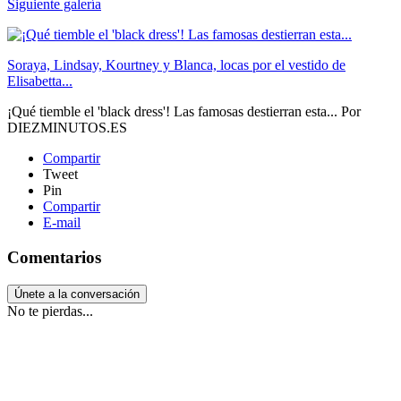
Siguiente galería
Soraya, Lindsay, Kourtney y Blanca, locas por el vestido de
Elisabetta...
¡Qué tiemble el 'black dress'! Las famosas destierran esta...
Por
DIEZMINUTOS.ES
Compartir
Tweet
Pin
Compartir
E-mail
Comentarios
Únete a la conversación
No te pierdas...