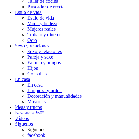
Taller de cocina
Buscador de recetas
Estilo de vida
Estilo de vida
Moda y belleza
Mujeres reales
Trabajo y dinero
Ocio
Sexo y relaciones
Sexo y relaciones
Pareja y sexo
Familia y amigos
Hijos
Consultas
En casa
En casa
Limpieza y orden
Decoración y manualidades
Mascotas
Ideas y trucos
Isasaweis 360º
Vídeos
Síguenos
Síguenos
facebook