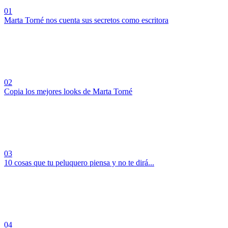
01
Marta Torné nos cuenta sus secretos como escritora
02
Copia los mejores looks de Marta Torné
03
10 cosas que tu peluquero piensa y no te dirá...
04