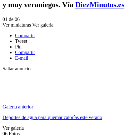
y muy veraniegos. Vía
DiezMinutos.es
01
de
06
Ver miniaturas
Ver galería
Compartir
Tweet
Pin
Compartir
E-mail
Saltar anuncio
Galería anterior
Deportes de agua para quemar calorías este verano
Ver galería
06
Fotos