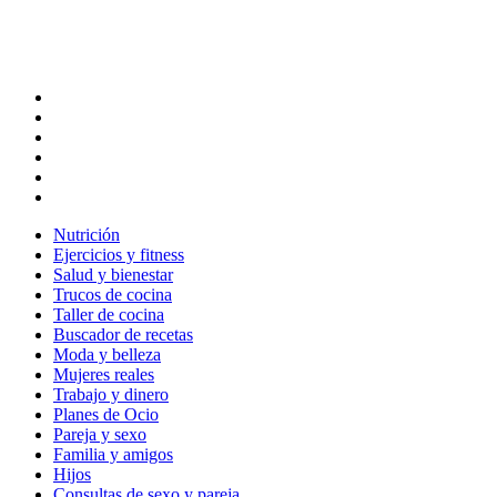
Nutrición
Ejercicios y fitness
Salud y bienestar
Trucos de cocina
Taller de cocina
Buscador de recetas
Moda y belleza
Mujeres reales
Trabajo y dinero
Planes de Ocio
Pareja y sexo
Familia y amigos
Hijos
Consultas de sexo y pareja