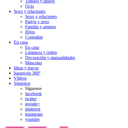
Trabajo y dinero
Ocio
Sexo y relaciones
Sexo y relaciones
Pareja y sexo
Familia y amigos
Hijos
Consultas
En casa
En casa
Limpieza y orden
Decoración y manualidades
Mascotas
Ideas y trucos
Isasaweis 360º
Vídeos
Síguenos
Síguenos
facebook
twitter
google+
pinterest
instagram
youtube