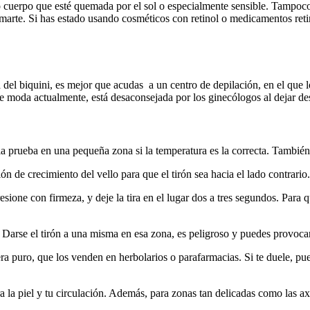
 cuerpo que esté quemada por el sol o especialmente sensible. Tampoco 
emarte. Si has estado usando cosméticos con retinol o medicamentos retino
 del biquini, es mejor que acudas a un centro de depilación, en el que 
de moda actualmente, está desaconsejada por los ginecólogos al dejar des
arla prueba en una pequeña zona si la temperatura es la correcta. Tamb
ión de crecimiento del vello para que el tirón sea hacia el lado contrario
resione con firmeza, y deje la tira en el lugar dos a tres segundos. Para q
r. Darse el tirón a una misma en esa zona, es peligroso y puedes provoca
era puro, que los venden en herbolarios o parafarmacias. Si te duele, pu
ra la piel y tu circulación. Además, para zonas tan delicadas como las axi