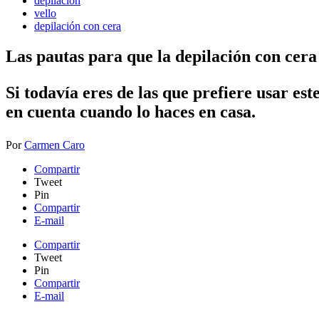
depilación
vello
depilación con cera
Las pautas para que la depilación con cera
​Si todavía eres de las que prefiere usar es
en cuenta cuando lo haces en casa.
Por
Carmen Caro
Compartir
Tweet
Pin
Compartir
E-mail
Compartir
Tweet
Pin
Compartir
E-mail