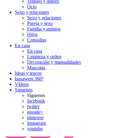
Trabajo y dinero
Ocio
Sexo y relaciones
Sexo y relaciones
Pareja y sexo
Familia y amigos
Hijos
Consultas
En casa
En casa
Limpieza y orden
Decoración y manualidades
Mascotas
Ideas y trucos
Isasaweis 360º
Vídeos
Síguenos
Síguenos
facebook
twitter
google+
pinterest
instagram
youtube