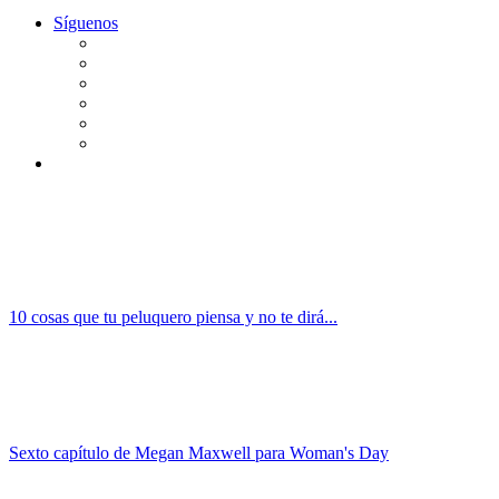
Síguenos
10 cosas que tu peluquero piensa y no te dirá...
Sexto capítulo de Megan Maxwell para Woman's Day