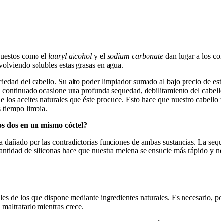
puestos como el
lauryl alcohol
y el
sodium carbonate
dan lugar a los c
volviendo solubles estas grasas en agua.
uciedad del cabello. Su alto poder limpiador sumado al bajo precio de es
continuado ocasione una profunda sequedad, debilitamiento del cabello
de los aceites naturales que éste produce. Esto hace que nuestro cabello
 tiempo limpia.
s dos en un mismo cóctel?
dañado por las contradictorias funciones de ambas sustancias. La sequ
cantidad de siliconas hace que nuestra melena se ensucie más rápido y n
 de los que dispone mediante ingredientes naturales. Es necesario, por t
 maltratarlo mientras crece.