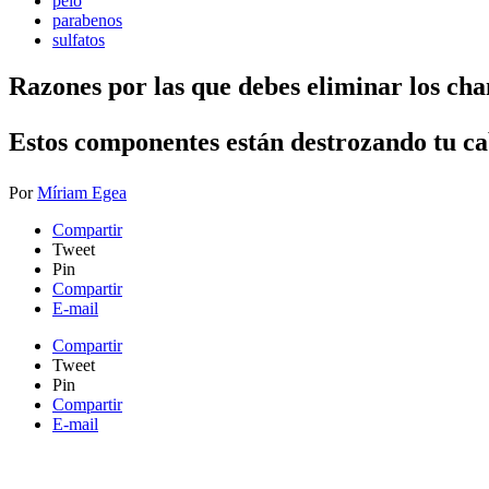
pelo
parabenos
sulfatos
Razones por las que debes eliminar los cha
Estos componentes están destrozando tu ca
Por
Míriam Egea
Compartir
Tweet
Pin
Compartir
E-mail
Compartir
Tweet
Pin
Compartir
E-mail