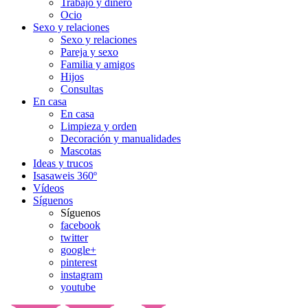
Trabajo y dinero
Ocio
Sexo y relaciones
Sexo y relaciones
Pareja y sexo
Familia y amigos
Hijos
Consultas
En casa
En casa
Limpieza y orden
Decoración y manualidades
Mascotas
Ideas y trucos
Isasaweis 360º
Vídeos
Síguenos
Síguenos
facebook
twitter
google+
pinterest
instagram
youtube