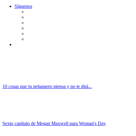
Síguenos
10 cosas que tu peluquero piensa y no te dirá...
Sexto capítulo de Megan Maxwell para Woman's Day