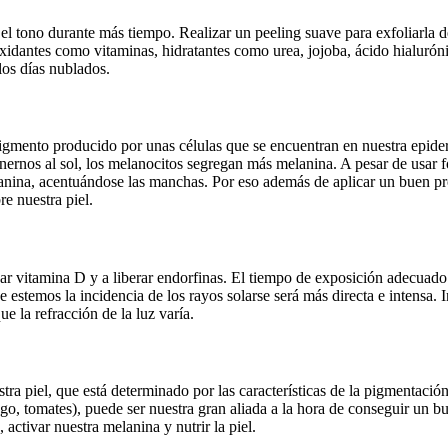
l tono durante más tiempo. Realizar un peeling suave para exfoliarla de
xidantes como vitaminas, hidratantes como urea, jojoba, ácido hialurónic
los días nublados.
gmento producido por unas células que se encuentran en nuestra epiderm
onernos al sol, los melanocitos segregan más melanina. A pesar de usar 
na, acentuándose las manchas. Por eso además de aplicar un buen protec
re nuestra piel.
izar vitamina D y a liberar endorfinas. El tiempo de exposición adecu
estemos la incidencia de los rayos solarse será más directa e intensa. In
 la refracción de la luz varía.
a piel, que está determinado por las características de la pigmentación d
o, tomates), puede ser nuestra gran aliada a la hora de conseguir un bu
activar nuestra melanina y nutrir la piel.