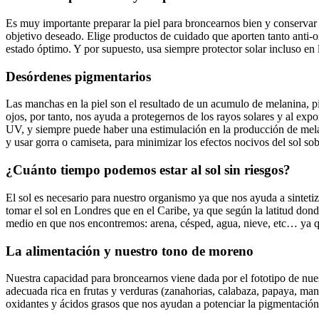
Es muy importante preparar la piel para broncearnos bien y conservar e
objetivo deseado. Elige productos de cuidado que aporten tanto anti-o
estado óptimo. Y por supuesto, usa siempre protector solar incluso en 
Desórdenes pigmentarios
Las manchas en la piel son el resultado de un acumulo de melanina, pi
ojos, por tanto, nos ayuda a protegernos de los rayos solares y al exp
UV, y siempre puede haber una estimulación en la producción de melani
y usar gorra o camiseta, para minimizar los efectos nocivos del sol sob
¿Cuánto tiempo podemos estar al sol sin riesgos?
El sol es necesario para nuestro organismo ya que nos ayuda a sintet
tomar el sol en Londres que en el Caribe, ya que según la latitud donde 
medio en que nos encontremos: arena, césped, agua, nieve, etc… ya que
La alimentación y nuestro tono de moreno
Nuestra capacidad para broncearnos viene dada por el fototipo de nuestr
adecuada rica en frutas y verduras (zanahorias, calabaza, papaya, mang
oxidantes y ácidos grasos que nos ayudan a potenciar la pigmentación, 