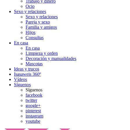
Trabajo y dinero
Ocio
Sexo y relaciones
Sexo y relaciones
Pareja y sexo
Familia y amigos
Hijos
Consultas
En casa
En casa
Limpieza y orden
Decoración y manualidades
Mascotas
Ideas y trucos
Isasaweis 360º
Vídeos
Síguenos
Síguenos
facebook
twitter
google+
pinterest
instagram
youtube