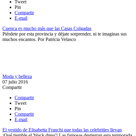
Tweet
Pin
Compartir
E-mail
Cuenca es mucho más que las Casas Colgadas
Piérdete por esta provincia y déjate sorprender, ni te imaginas sus
muchos encantos.
Por
Patricia Velasco
Moda y belleza
07 julio 2016
Compartir
Compartir
Tweet
Pin
Compartir
E-mail
El vestido de Elisabetta Franchi que todas las celebrities llevan
¡Qué tiemble el 'black dress'! Las famosas destierran esta temporada