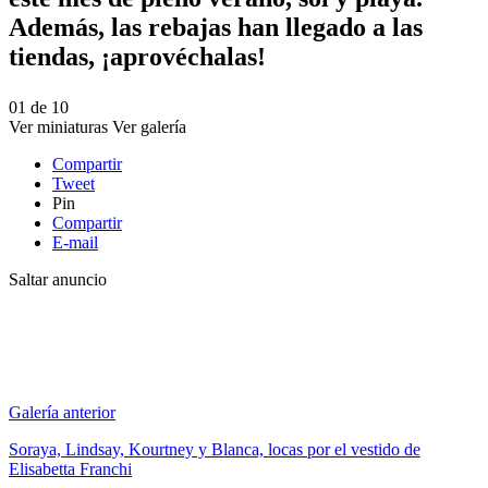
Además, las rebajas han llegado a las
tiendas, ¡aprovéchalas!
01
de
10
Ver miniaturas
Ver galería
Compartir
Tweet
Pin
Compartir
E-mail
Saltar anuncio
Galería anterior
Soraya, Lindsay, Kourtney y Blanca, locas por el vestido de
Elisabetta Franchi