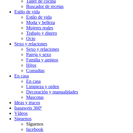
Taller de cocina
Buscador de recetas
Estilo de vida
Estilo de vida
Moda y belleza
Mujeres reales
Trabajo y dinero
Ocio
Sexo y relaciones
Sexo y relaciones
Pareja y sexo
Familia y amigos
Hijos
Consultas
En casa
En casa
Limpieza y orden
Decoración y manualidades
Mascotas
Ideas y trucos
Isasaweis 360º
Vídeos
Síguenos
Síguenos
facebook