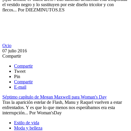
el vestido negro y lo sustituyen por este diseño tricolor y con
flecos...
Por
DIEZMINUTOS.ES
Ocio
07 julio 2016
Compartir
Compartir
Tweet
Pin
Compartir
E-mail
Séptimo capítulo de Megan Maxwell para Woman's Day
Tras la aparición estelar de Flash, Manu y Raquel vuelven a estar
enfrentados. Y es que lo que menos nos esperábamos era esta
interrupción...
Por
Woman'sDay
Estilo de vida
Moda y belleza