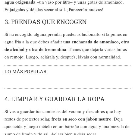
agua oxigenada
–un vaso por litro– y unas gotas de amoniaco.
Enjuágalas y déjalas secar al sol. ¡Parecerán nuevas!
3. PRENDAS QUE ENCOGEN
Si ha encogido alguna prenda, puedes solucionarlo si la pones en
una cucharada de amoniaco, otra
agua fría a la que debes añadir
de alcohol y otra de trementina
. Tienes que dejarla varias horas
en remojo. Luego, aclárala y, después, lávala con normalidad.
LO MÁS POPULAR
4. LIMPIAR Y GUARDAR LA ROPA
Si vas a guardar tus camisetas del verano y descubres que hay
frota en seco con jabón neutro
restos de protector solar,
. Deja
que actúe y luego mételo en un barreño con agua y una mezcla de
zumo de limón y de sal. Aclara bien y deja secar.