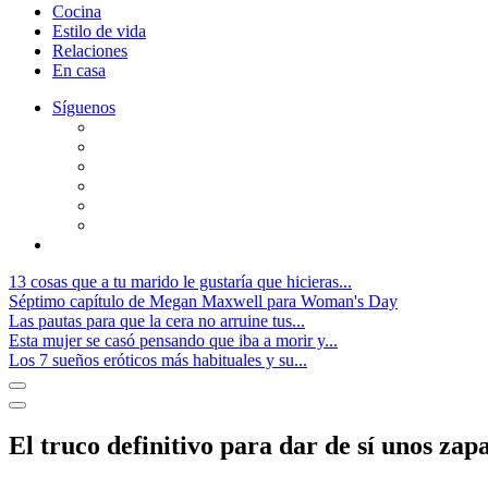
Cocina
Estilo de vida
Relaciones
En casa
Síguenos
13 cosas que a tu marido le gustaría que hicieras...
Séptimo capítulo de Megan Maxwell para Woman's Day
Las pautas para que la cera no arruine tus...
Esta mujer se casó pensando que iba a morir y...
Los 7 sueños eróticos más habituales y su...
El truco definitivo para dar de sí unos zap