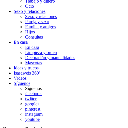
Trabajo y dinero
Ocio
Sexo y relaciones
Sexo y relaciones
Pareja y sexo
Familia y amigos
Hijos
Consultas
En casa
En casa
Limpieza y orden
Decoración y manualidades
Mascotas
Ideas y trucos
Isasaweis 360º
Vídeos
Síguenos
Síguenos
facebook
twitter
google+
pinterest
instagram
youtube