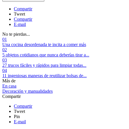
Compartir
Tweet
Compartir
E-mail
No te pierdas...
01
Una cocina desordenada te incita a comer más
02
5 objetos cotidianos que nunca deberías tirar a...
03
27 trucos fáciles y rápidos para limpiar todas...
04
11 ingeniosas maneras de reutilizar bolsas de...
Más de
En casa
Decoración y manualidades
Compartir
Compartir
Tweet
Pin
E-mail