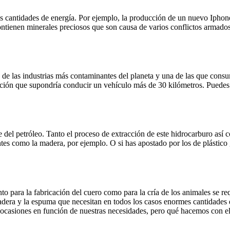
es cantidades de energía. Por ejemplo, la producción de un nuevo Ipho
tienen minerales preciosos que son causa de varios conflictos armados e
de las industrias más contaminantes del planeta y una de las que consum
ción que supondría conducir un vehículo más de 30 kilómetros. Puedes 
del petróleo. Tanto el proceso de extracción de este hidrocarburo así co
es como la madera, por ejemplo. O si has apostado por los de plástico g
to para la fabricación del cuero como para la cría de los animales se re
madera y la espuma que necesitan en todos los casos enormes cantidades
 ocasiones en función de nuestras necesidades, pero qué hacemos con el