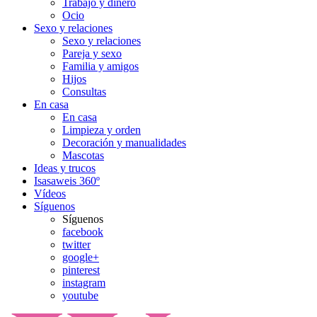
Trabajo y dinero
Ocio
Sexo y relaciones
Sexo y relaciones
Pareja y sexo
Familia y amigos
Hijos
Consultas
En casa
En casa
Limpieza y orden
Decoración y manualidades
Mascotas
Ideas y trucos
Isasaweis 360º
Vídeos
Síguenos
Síguenos
facebook
twitter
google+
pinterest
instagram
youtube