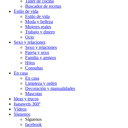
Taller de cocina
Buscador de recetas
Estilo de vida
Estilo de vida
Moda y belleza
Mujeres reales
Trabajo y dinero
Ocio
Sexo y relaciones
Sexo y relaciones
Pareja y sexo
Familia y amigos
Hijos
Consultas
En casa
En casa
Limpieza y orden
Decoración y manualidades
Mascotas
Ideas y trucos
Isasaweis 360º
Vídeos
Síguenos
Síguenos
facebook