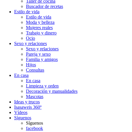
Taller de cocina
Buscador de recetas
Estilo de vida
Estilo de vida
Moda y belleza
Mujeres reales
Trabajo y dinero
Ocio
Sexo y relaciones
Sexo y relaciones
Pareja y sexo
Familia y amigos
Hijos
Consultas
En casa
En casa
Limpieza y orden
Decoración y manualidades
Mascotas
Ideas y trucos
Isasaweis 360º
Vídeos
Síguenos
Síguenos
facebook