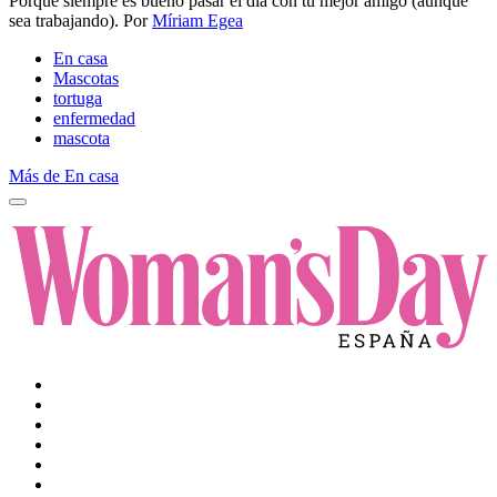
​Porque siempre es bueno pasar el día con tu mejor amigo (aunque
sea trabajando).
Por
Míriam Egea
En casa
Mascotas
tortuga
enfermedad
mascota
Más de En casa