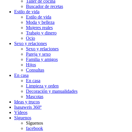
Taller de cocina
Buscador de recetas
Estilo de vida
Estilo de vida
Moda y belleza
Mujeres reales
Trabajo y dinero
Ocio
Sexo y relaciones
Sexo y relaciones
Pareja y sexo
Familia y amigos
Hijos
Consultas
En casa
En casa
Limpieza y orden
Decoración y manualidades
Mascotas
Ideas y trucos
Isasaweis 360º
Vídeos
Síguenos
Síguenos
facebook