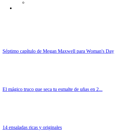
Séptimo capítulo de Megan Maxwell para Woman's Day
El mágico truco que seca tu esmalte de uñas en 2...
14 ensaladas ricas y originales