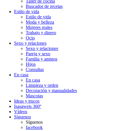
Taller de cocina
Buscador de recetas
Estilo de vida
Estilo de vida
Moda y belleza
Mujeres reales
Trabajo y dinero
Ocio
Sexo y relaciones
Sexo y relaciones
Pareja y sexo
Familia y amigos
Hijos
Consultas
En casa
En casa
Limpieza y orden
Decoración y manualidades
Mascotas
Ideas y trucos
Isasaweis 360º
Vídeos
Síguenos
Síguenos
facebook