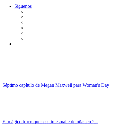
Síguenos
Séptimo capítulo de Megan Maxwell para Woman's Day
El mágico truco que seca tu esmalte de uñas en 2...