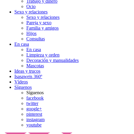
Trabajo y dinero
Ocio
Sexo y relaciones
Sexo y relaciones
Pareja y sexo
Familia y amigos
Hijos
Consultas
En casa
En casa
Limpieza y orden
Decoración y manualidades
Mascotas
Ideas y trucos
Isasaweis 360º
Vídeos
Síguenos
Síguenos
facebook
twitter
google+
pinterest
instagram
youtube