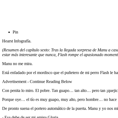
Pin
Hearst Infografía.
(Resumen del capítulo sexto: Tras la llegada sorpresa de Manu a cas
estar más interesante que nunca, Flash rompe el apasionado moment
Manu no me mira.
Está enfadado por el mordisco que el puñetero de mi perro Flash le ha
Advertisement - Continue Reading Below
Con penita lo miro. El pobre. Tan guapo… tan alto… pero tan ¡quejic
Porque oye… el tío es muy guapo, muy alto, pero hombre… no hace má
De pronto suena el portero automático de la puerta. Manu y yo nos mi
- Esa debe de ser mi amiga Gloria.