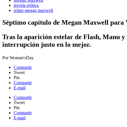
Megan Maxwell
novela erótica
relato megan maxwell
Séptimo capítulo de Megan Maxwell para
Tras la aparición estelar de Flash, Manu y
interrupción justo en lo mejor.
Por
Woman'sDay
Compartir
Tweet
Pin
Compartir
E-mail
Compartir
Tweet
Pin
Compartir
E-mail