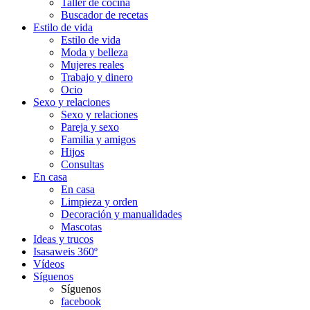
Taller de cocina
Buscador de recetas
Estilo de vida
Estilo de vida
Moda y belleza
Mujeres reales
Trabajo y dinero
Ocio
Sexo y relaciones
Sexo y relaciones
Pareja y sexo
Familia y amigos
Hijos
Consultas
En casa
En casa
Limpieza y orden
Decoración y manualidades
Mascotas
Ideas y trucos
Isasaweis 360º
Vídeos
Síguenos
Síguenos
facebook