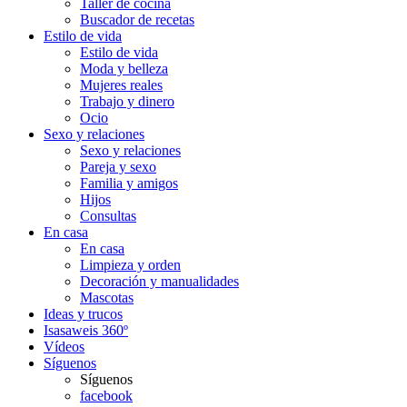
Taller de cocina
Buscador de recetas
Estilo de vida
Estilo de vida
Moda y belleza
Mujeres reales
Trabajo y dinero
Ocio
Sexo y relaciones
Sexo y relaciones
Pareja y sexo
Familia y amigos
Hijos
Consultas
En casa
En casa
Limpieza y orden
Decoración y manualidades
Mascotas
Ideas y trucos
Isasaweis 360º
Vídeos
Síguenos
Síguenos
facebook