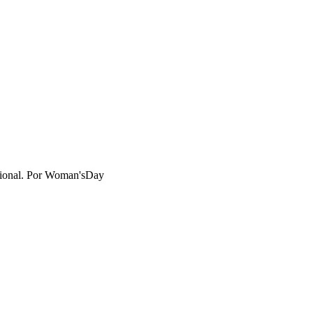
ional.
Por
Woman'sDay