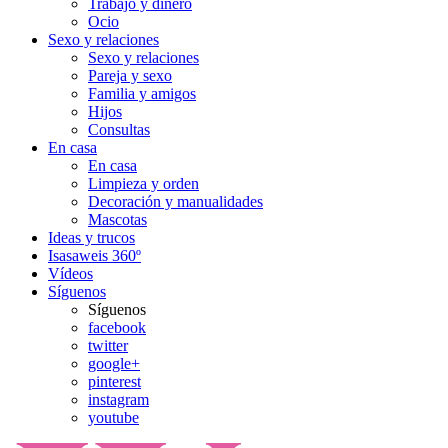
Trabajo y dinero
Ocio
Sexo y relaciones
Sexo y relaciones
Pareja y sexo
Familia y amigos
Hijos
Consultas
En casa
En casa
Limpieza y orden
Decoración y manualidades
Mascotas
Ideas y trucos
Isasaweis 360º
Vídeos
Síguenos
Síguenos
facebook
twitter
google+
pinterest
instagram
youtube