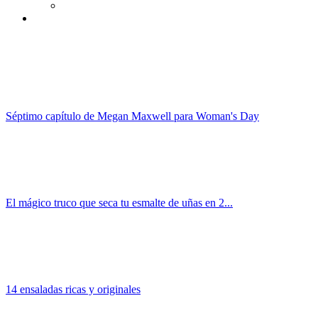
Séptimo capítulo de Megan Maxwell para Woman's Day
El mágico truco que seca tu esmalte de uñas en 2...
14 ensaladas ricas y originales