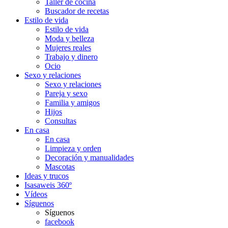
Taller de cocina
Buscador de recetas
Estilo de vida
Estilo de vida
Moda y belleza
Mujeres reales
Trabajo y dinero
Ocio
Sexo y relaciones
Sexo y relaciones
Pareja y sexo
Familia y amigos
Hijos
Consultas
En casa
En casa
Limpieza y orden
Decoración y manualidades
Mascotas
Ideas y trucos
Isasaweis 360º
Vídeos
Síguenos
Síguenos
facebook