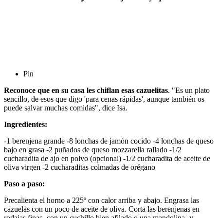
Pin
Reconoce que en su casa les chiflan esas cazuelitas
. "Es un plato
sencillo, de esos que digo 'para cenas rápidas', aunque también os
puede salvar muchas comidas", dice Isa.
Ingredientes:
-1 berenjena grande -8 lonchas de jamón cocido -4 lonchas de queso
bajo en grasa -2 puñados de queso mozzarella rallado -1/2
cucharadita de ajo en polvo (opcional) -1/2 cucharadita de aceite de
oliva virgen -2 cucharaditas colmadas de orégano
Paso a paso:
Precalienta el horno a 225º con calor arriba y abajo. Engrasa las
cazuelas con un poco de aceite de oliva. Corta las berenjenas en
rodajas finas -con un cuchillo bien afilado o una mandolina- y