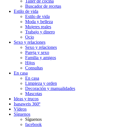
Taller de cocina
Buscador de recetas
Estilo de vida
Estilo de vida
Moda y belleza
Mujeres reales
Trabajo y dinero
Ocio
Sexo y relaciones
Sexo y relaciones
Pareja y sexo
Familia y amigos
Hijos
Consultas
En casa
En casa
Limpieza y orden
Decoración y manualidades
Mascotas
Ideas y trucos
Isasaweis 360º
Vídeos
Síguenos
Síguenos
facebook