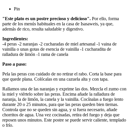
Pin
"Este plato es un postre precioso y delicioso".
Por ello, forma
parte de los menús habituales en la casa de Isasaweis, ya que,
además de rico, resulta saludable y digestivo.
Ingredientes:
-4 peras -2 naranjas -2 cucharadas de miel artesanal -1 vaina de
vainilla o unas gotas de esencia de vainilla -1 cucharadita de
ralladura de limón -1 rama de canela
Paso a paso:
Pela las peras con cuidado de no retirar el rabo. Corta la base para
que quede plana. Colócalas en una cazuela alta y con tapa.
Rallamos una de las naranjas y exprime las dos. Mezcla el zumo con
la miel y viértelo sobre las peras. Encima añade la ralladura de
naranja, la de limón, la canela y la vainilla. Cocínalas a fuego lento
durante 20 o 25 minutos, para que las peras queden bien tiernas.
Controla que no se queden sin agua, y si fuera necesario, añade
chorritos de agua. Una vez cocinadas, retira del fuego y deja que
reposen unos minutos. Este postre se puede servir caliente, templado
o frío.