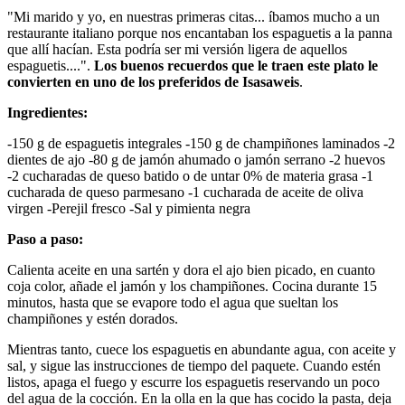
"Mi marido y yo, en nuestras primeras citas... íbamos mucho a un
restaurante italiano porque nos encantaban los espaguetis a la panna
que allí hacían. Esta podría ser mi versión ligera de aquellos
espaguetis....".
Los buenos recuerdos que le traen este plato le
convierten en uno de los preferidos de Isasaweis
.
Ingredientes:
-150 g de espaguetis integrales -150 g de champiñones laminados -2
dientes de ajo -80 g de jamón ahumado o jamón serrano -2 huevos
-2 cucharadas de queso batido o de untar 0% de materia grasa -1
cucharada de queso parmesano -1 cucharada de aceite de oliva
virgen -Perejil fresco -Sal y pimienta negra
Paso a paso:
Calienta aceite en una sartén y dora el ajo bien picado, en cuanto
coja color, añade el jamón y los champiñones. Cocina durante 15
minutos, hasta que se evapore todo el agua que sueltan los
champiñones y estén dorados.
Mientras tanto, cuece los espaguetis en abundante agua, con aceite y
sal, y sigue las instrucciones de tiempo del paquete. Cuando estén
listos, apaga el fuego y escurre los espaguetis reservando un poco
del agua de la cocción. En la olla en la que has cocido la pasta, deja