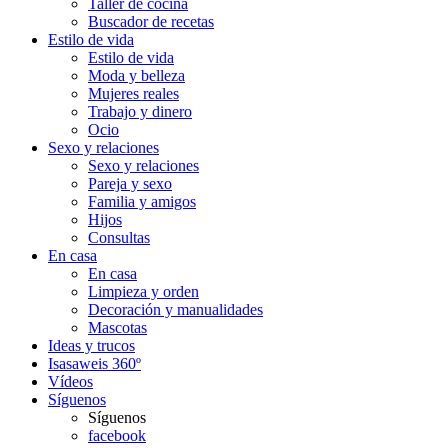
Taller de cocina
Buscador de recetas
Estilo de vida
Estilo de vida
Moda y belleza
Mujeres reales
Trabajo y dinero
Ocio
Sexo y relaciones
Sexo y relaciones
Pareja y sexo
Familia y amigos
Hijos
Consultas
En casa
En casa
Limpieza y orden
Decoración y manualidades
Mascotas
Ideas y trucos
Isasaweis 360º
Vídeos
Síguenos
Síguenos
facebook