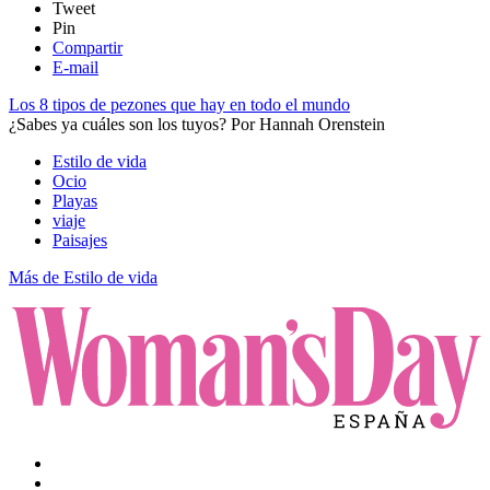
Tweet
Pin
Compartir
E-mail
Los 8 tipos de pezones que hay en todo el mundo
¿Sabes ya cuáles son los tuyos?
Por
Hannah Orenstein
Estilo de vida
Ocio
Playas
viaje
Paisajes
Más de Estilo de vida