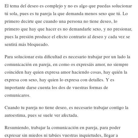
El tema del deseo es complejo y no es algo que puedas solucionar
tú sola, pues es tu pareja la que demanda menos sexo que tú. Lo
primero decirte que cuando una persona no tiene deseo, lo
primero que hay que hacer es no demandarle sexo, y no presionar,
pues la presión produce el efecto contrario al deseo y cada vez se
sentirá más bloqueado.
Para solucionar esta dificultad es necesario trabajar por un lado la
comunicación en pareja, en como os expresáis amor, no siempre
coinciden hay quien expresa amor haciendo cosas, hay quién la
expresa con sexo, hay quien lo expresa con detalles. Y es
importante darse cuenta los dos de vuestras formas de
comunicaros.
Cuando tu pareja no tiene deseo, es necesario trabajar contigo la
autoestima, pues se suele ver afectada.
Resumiendo, trabajar la comunicación en pareja, para poder
expresar sin miedos ni tabúes vuestras inquietudes, llegar a