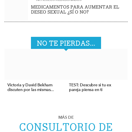
MEDICAMENTOS PARA AUMENTAR EL
DESEO SEXUAL ¿SÍ O NO?
NO TE PIERDAS...
Victoria y David Bekham
TEST: Descubre si tu ex
discuten por las mismas...
pareja piensa en ti
MÁS DE
CONSULTORIO DE