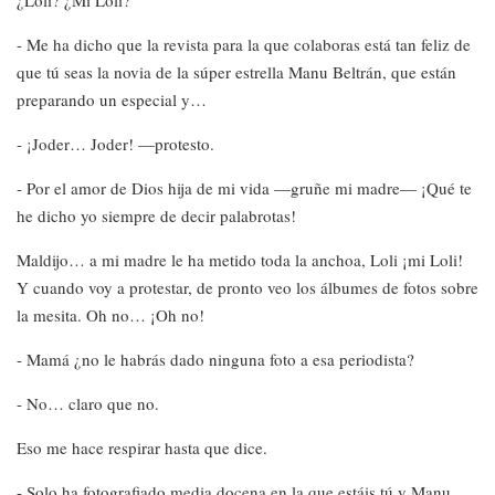
¿Loli? ¿Mi Loli?
- Me ha dicho que la revista para la que colaboras está tan feliz de
que tú seas la novia de la súper estrella Manu Beltrán, que están
preparando un especial y…
- ¡Joder… Joder! —protesto.
- Por el amor de Dios hija de mi vida —gruñe mi madre— ¡Qué te
he dicho yo siempre de decir palabrotas!
Maldijo… a mi madre le ha metido toda la anchoa, Loli ¡mi Loli!
Y cuando voy a protestar, de pronto veo los álbumes de fotos sobre
la mesita. Oh no… ¡Oh no!
- Mamá ¿no le habrás dado ninguna foto a esa periodista?
- No… claro que no.
Eso me hace respirar hasta que dice.
- Solo ha fotografiado media docena en la que estáis tú y Manu.