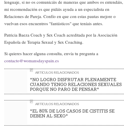
lenguaje, si no os comunicáis de maneras que ambos os entendáis,
mi recomendación es que pidáis ayuda a un especialista en
Relaciones de Pareja. Confío en que con estas pautas mejore o
vuelvan esos encuentros "fantásticos" que teníais antes.
Patricia Baeza Coach y Sex Coach acreditada por la Asociación
Española de Terapia Sexual y Sex Coaching.
Si quieres hacer alguna consulta, envía tu pregunta a
contacto@womansdayspain.es
ARTÍCULOS RELACIONADOS
"NO LOGRO DISFRUTAR PLENAMENTE
CUANDO TENGO RELACIONES SEXUALES
PORQUE NO PARO DE PENSAR"
ARTÍCULOS RELACIONADOS
"EL 80% DE LOS CASOS DE CISTITIS SE
DEBEN AL SEXO"