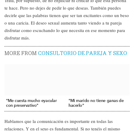
Trata, por supuesto, de no enjuiciar ni criticar lo que esta persona
te hace. Pero no dejes de pedir lo que deseas. También puedes
decirle que las palabras tienen que ser tan excitantes como un beso
o una caricia. El deseo sexual aumenta tanto viendo a tu pareja
disfrutar como escuchando lo que necesita en ese momento para
disfrutar más.
MORE FROM
CONSULTORIO DE PAREJA Y SEXO
"Me cuesta mucho eyacular
"Mi marido no tiene ganas de
con preservativo"
hacerlo"
Hablamos que la comunicación es importante en todas las
relaciones. Y en el sexo es fundamental. Si no tenéis el mismo