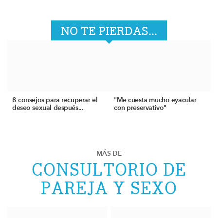
NO TE PIERDAS...
8 consejos para recuperar el
"Me cuesta mucho eyacular
deseo sexual después...
con preservativo"
MÁS DE
CONSULTORIO DE
PAREJA Y SEXO