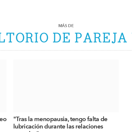
MÁS DE
LTORIO DE PAREJA 
seo
"Tras la menopausia, tengo falta de
lubricación durante las relaciones