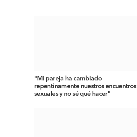
"Mi pareja ha cambiado
repentinamente nuestros encuentros
sexuales y no sé qué hacer"