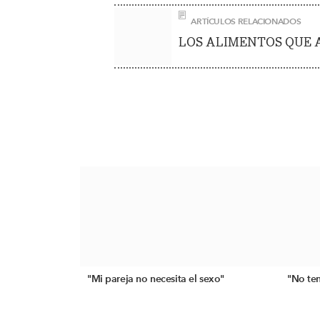
ARTÍCULOS RELACIONADOS
LOS ALIMENTOS QUE 
"Mi pareja no necesita el sexo"
"No te