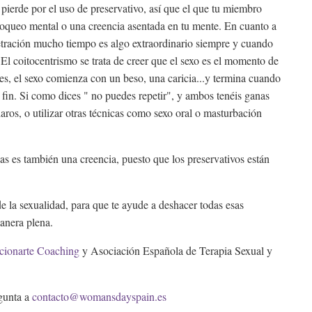
pierde por el uso de preservativo, así que el que tu miembro
bloqueo mental o una creencia asentada en tu mente. En cuanto a
etración mucho tiempo es algo extraordinario siempre y cuando
 El coitocentrismo se trata de creer que el sexo es el momento de
les, el sexo comienza con un beso, una caricia...y termina cuando
fin. Si como dices " no puedes repetir", y ambos tenéis ganas
aros, o utilizar otras técnicas como sexo oral o masturbación
as es también una creencia, puesto que los preservativos están
de la sexualidad, para que te ayude a deshacer todas esas
manera plena.
ionarte Coaching
y Asociación Española de Terapia Sexual y
egunta a
contacto@womansdayspain.es