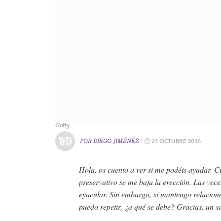
Getty
21 OCTUBRE 2016
POR
DIEGO JIMÉNEZ
Hola, os cuento a ver si me podéis ayudar. C
preservativo se me baja la erección. Las vec
eyacular. Sin embargo, si mantengo relacione
puedo repetir, ¿a qué se debe? Gracias, un s