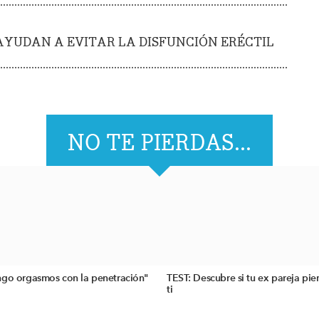
AYUDAN A EVITAR LA DISFUNCIÓN ERÉCTIL
NO TE PIERDAS...
ngo orgasmos con la penetración"
TEST: Descubre si tu ex pareja pie
ti