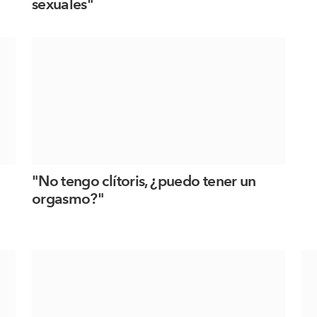
sexuales"
"No tengo clítoris, ¿puedo tener un
orgasmo?"