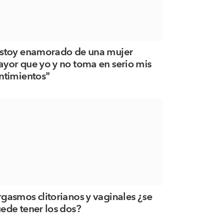
stoy enamorado de una mujer
yor que yo y no toma en serio mis
ntimientos"
gasmos clitorianos y vaginales ¿se
ede tener los dos?