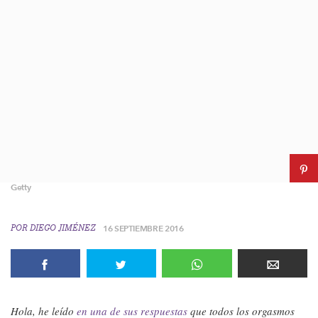
Getty
POR
DIEGO JIMÉNEZ
16 SEPTIEMBRE 2016
Hola, he leído
en una de sus respuestas
que todos los orgasmos