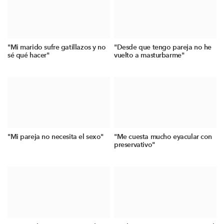
"Mi marido sufre gatillazos y no
"Desde que tengo pareja no he
sé qué hacer"
vuelto a masturbarme"
"Mi pareja no necesita el sexo"
"Me cuesta mucho eyacular con
preservativo"