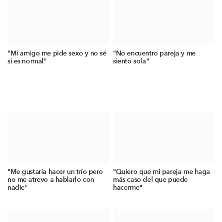
"Mi amigo me pide sexo y no sé
"No encuentro pareja y me
si es normal"
siento sola"
"Me gustaría hacer un trío pero
"Quiero que mi pareja me haga
no me atrevo a hablarlo con
más caso del que puede
nadie"
hacerme"