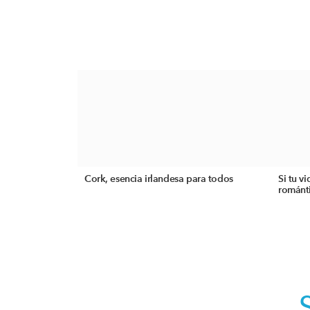
Cork, esencia irlandesa para todos
Si tu v
románti