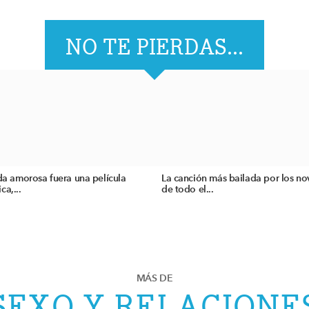
NO TE PIERDAS...
ida amorosa fuera una película
La canción más bailada por los no
ca,...
de todo el...
MÁS DE
SEXO Y RELACIONE