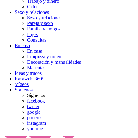
Trabajo y dinero
Ocio
Sexo y relaciones
Sexo y relaciones
Pareja y sexo
Familia y amigos
Hijos
Consultas
En casa
En casa
Limpieza y orden
Decoración y manualidades
Mascotas
Ideas y trucos
Isasaweis 360º
Vídeos
Síguenos
Síguenos
facebook
twitter
google+
pinterest
instagram
youtube