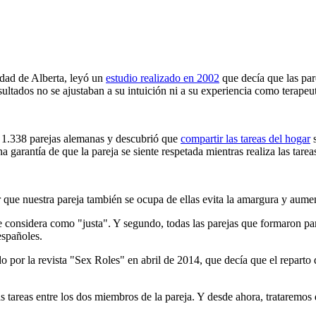
idad de Alberta, leyó un
estudio realizado en 2002
que decía que las pa
sultados no se ajustaban a su intuición ni a su experiencia como terapeut
 a 1.338 parejas alemanas y descubrió que
compartir las tareas del hogar
s
a garantía de que la pareja se siente respetada mientras realiza las tare
r que nuestra pareja también se ocupa de ellas evita la amargura y aumen
e considera como "justa". Y segundo, todas las parejas que formaron par
 españoles.
 por la revista "Sex Roles" en abril de 2014, que decía que el reparto d
s tareas entre los dos miembros de la pareja. Y desde ahora, trataremos 