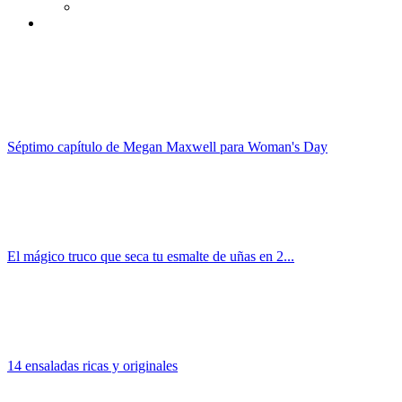
Séptimo capítulo de Megan Maxwell para Woman's Day
El mágico truco que seca tu esmalte de uñas en 2...
14 ensaladas ricas y originales