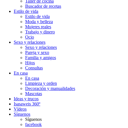
Taller de cocina
Buscador de recetas
Estilo de vida
Estilo de vida
Moda y belleza
Mujeres reales
Trabajo y dinero
Ocio
Sexo y relaciones
Sexo y relaciones
Pareja y sexo
Familia y amigos
Hijos
Consultas
En casa
En casa
Limpieza y orden
Decoración y manualidades
Mascotas
Ideas y trucos
Isasaweis 360º
Vídeos
Síguenos
Síguenos
facebook