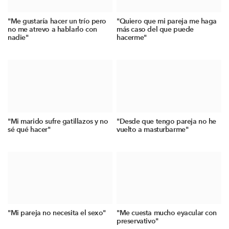
"Me gustaría hacer un trío pero
"Quiero que mi pareja me haga
no me atrevo a hablarlo con
más caso del que puede
nadie"
hacerme"
"Mi marido sufre gatillazos y no
"Desde que tengo pareja no he
sé qué hacer"
vuelto a masturbarme"
"Mi pareja no necesita el sexo"
"Me cuesta mucho eyacular con
preservativo"