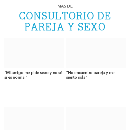
MÁS DE
CONSULTORIO DE
PAREJA Y SEXO
"Mi amigo me pide sexo y no sé
"No encuentro pareja y me
si es normal"
siento sola"