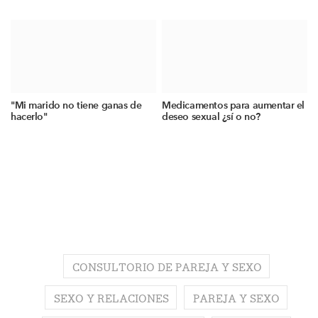
"Mi marido no tiene ganas de
Medicamentos para aumentar el
hacerlo"
deseo sexual ¿sí o no?
CONSULTORIO DE PAREJA Y SEXO
SEXO Y RELACIONES
PAREJA Y SEXO