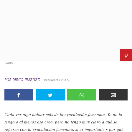
Getty
POR
DIEGO JIMÉNEZ
30 MARZO 2016
Cada vez oigo hablar más de la eyaculación femenina. Yo no la
tengo o al menos eso creo, pero no tengo muy claro a qué se
refieren con la eyaculación femenina, si es importante y por qué