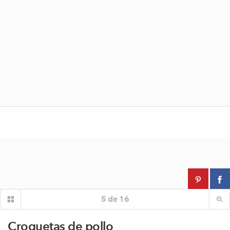
5
de
16
Croquetas de pollo