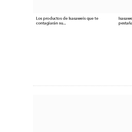
Los productos de Isasaweis que te
Isasawe
contagiarán su...
pestañ