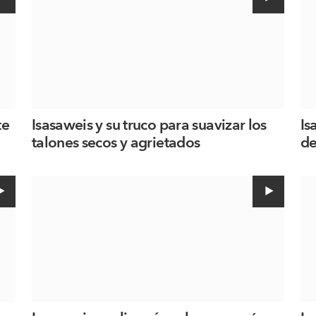
te
Isasaweis y su truco para suavizar los
Is
talones secos y agrietados
de