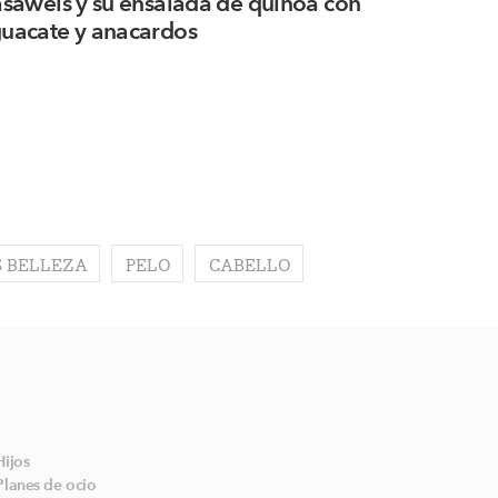
asaweis y su ensalada de quinoa con
uacate y anacardos
 BELLEZA
PELO
CABELLO
Hijos
Planes de ocio