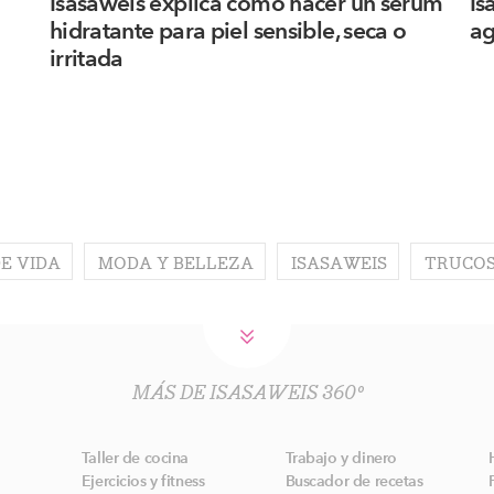
Isasaweis explica cómo hacer un sérum
Is
hidratante para piel sensible, seca o
ag
irritada
DE VIDA
MODA Y BELLEZA
ISASAWEIS
TRUCOS
MÁS DE ISASAWEIS 360º
Taller de cocina
Trabajo y dinero
Ejercicios y fitness
Buscador de recetas