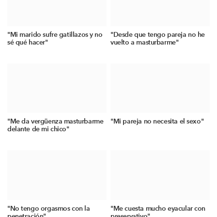
"Mi marido sufre gatillazos y no
"Desde que tengo pareja no he
sé qué hacer"
vuelto a masturbarme"
"Me da vergüenza masturbarme
"Mi pareja no necesita el sexo"
delante de mi chico"
"No tengo orgasmos con la
"Me cuesta mucho eyacular con
penetración"
preservativo"