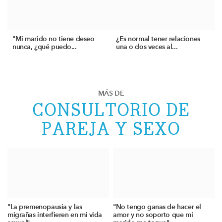
"Mi marido no tiene deseo
¿Es normal tener relaciones
nunca, ¿qué puedo...
una o dos veces al...
MÁS DE
CONSULTORIO DE
PAREJA Y SEXO
"La premenopausia y las
"No tengo ganas de hacer el
migrañas interfieren en mi vida
amor y no soporto que mi