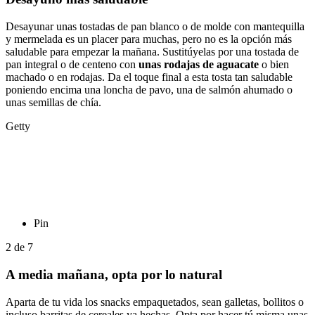
Desayunar unas tostadas de pan blanco o de molde con mantequilla
y mermelada es un placer para muchas, pero no es la opción más
saludable para empezar la mañana. Sustitúyelas por una tostada de
pan integral o de centeno con
unas rodajas de aguacate
o bien
machado o en rodajas. Da el toque final a esta tosta tan saludable
poniendo encima una loncha de pavo, una de salmón ahumado o
unas semillas de chía.
Getty
Pin
2
de
7
A media mañana, opta por lo natural
Aparta de tu vida los snacks empaquetados, sean galletas, bollitos o
incluso barritas de cereales ya hechas. Opta por hacer tú misma unas