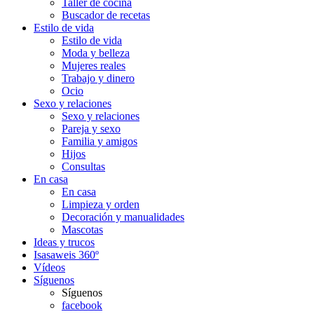
Taller de cocina
Buscador de recetas
Estilo de vida
Estilo de vida
Moda y belleza
Mujeres reales
Trabajo y dinero
Ocio
Sexo y relaciones
Sexo y relaciones
Pareja y sexo
Familia y amigos
Hijos
Consultas
En casa
En casa
Limpieza y orden
Decoración y manualidades
Mascotas
Ideas y trucos
Isasaweis 360º
Vídeos
Síguenos
Síguenos
facebook