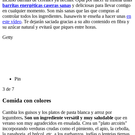
barritas energéticas caseras sanas
y deliciosas para llevar contigo
en cualquier momento. Son más sanas que las que compras al
controlar todos los ingredientes. Isasaweis te enseña a hacer unas
en
este vídeo
. Te dejarán saciada gracias a su alto contenido en fibra y
su azúcar natural y evitará que piques entre horas.
Getty
Pin
3
de
7
Comida con colores
Cambia los guisos y los platos de pasta blanca y arroz por
legumbres
. Son un ingrediente versátil y muy saludable
que en
verano son muy agradecidos en ensalada. Crea un "plato arcoiris"
incorporando verduras crudas como el pimiento, el apio, la cebolla,
la zanahoria, el brécol, etc. a los garbanzos, judías o lentejas tiernas.