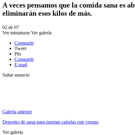
A veces pensamos que la comida sana es abu
eliminarán esos kilos de más.
02
de
07
Ver miniaturas
Ver galería
Compartir
Tweet
Pin
Compartir
E-mail
Saltar anuncio
Galería anterior
Deportes de agua para quemar calorías este verano
Ver galería