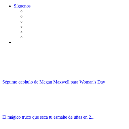
Síguenos
Séptimo capítulo de Megan Maxwell para Woman's Day
El mágico truco que seca tu esmalte de uñas en 2...