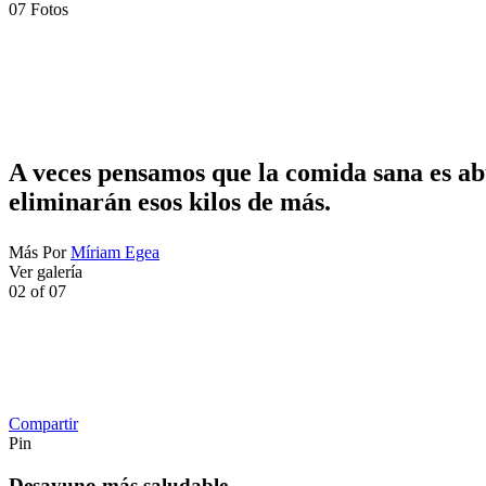
07
Fotos
A veces pensamos que la comida sana es abu
eliminarán esos kilos de más.
Más
Por
Míriam Egea
Ver galería
02
of
07
Compartir
Pin
Desayuno más saludable