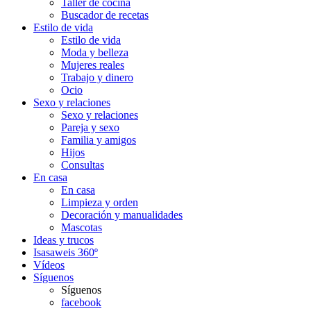
Taller de cocina
Buscador de recetas
Estilo de vida
Estilo de vida
Moda y belleza
Mujeres reales
Trabajo y dinero
Ocio
Sexo y relaciones
Sexo y relaciones
Pareja y sexo
Familia y amigos
Hijos
Consultas
En casa
En casa
Limpieza y orden
Decoración y manualidades
Mascotas
Ideas y trucos
Isasaweis 360º
Vídeos
Síguenos
Síguenos
facebook