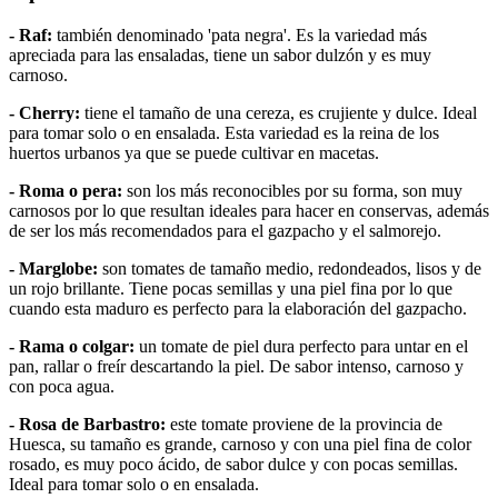
- Raf:
también denominado 'pata negra'. Es la variedad más
apreciada para las ensaladas, tiene un sabor dulzón y es muy
carnoso.
- Cherry:
tiene el tamaño de una cereza, es crujiente y dulce. Ideal
para tomar solo o en ensalada. Esta variedad es la reina de los
huertos urbanos ya que se puede cultivar en macetas.
- Roma o pera:
son los más reconocibles por su forma, son muy
carnosos por lo que resultan ideales para hacer en conservas, además
de ser los más recomendados para el gazpacho y el salmorejo.
- Marglobe:
son tomates de tamaño medio, redondeados, lisos y de
un rojo brillante. Tiene pocas semillas y una piel fina por lo que
cuando esta maduro es perfecto para la elaboración del gazpacho.
- Rama o colgar:
un tomate de piel dura perfecto para untar en el
pan, rallar o freír descartando la piel. De sabor intenso, carnoso y
con poca agua.
- Rosa de Barbastro:
este tomate proviene de la provincia de
Huesca, su tamaño es grande, carnoso y con una piel fina de color
rosado, es muy poco ácido, de sabor dulce y con pocas semillas.
Ideal para tomar solo o en ensalada.